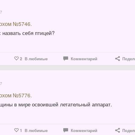
17
вохом №5746.
 назвать себя птицей?
2
В любимые
Комментарий
Подел
17
вохом №5776.
щины в мире освоившей летательный аппарат.
1
В любимые
Комментарий
Подел