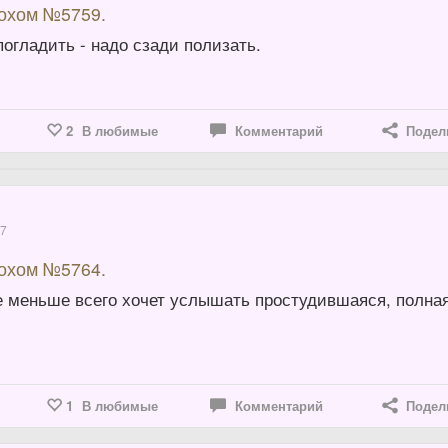
вохом №5759.
огладить - надо сзади полизать.
2
В любимые
Комментарий
Подел
17
вохом №5764.
е меньше всего хочет услышать простудившаяся, полна
1
В любимые
Комментарий
Подел