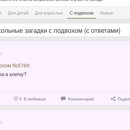
е
Для детей
Для взрослых
С подвохом
Новые
ольные загадки с подвохом (с ответами)
17
вохом №5769.
ра в клетку?
4
В любимые
Комментарий
Подел
17