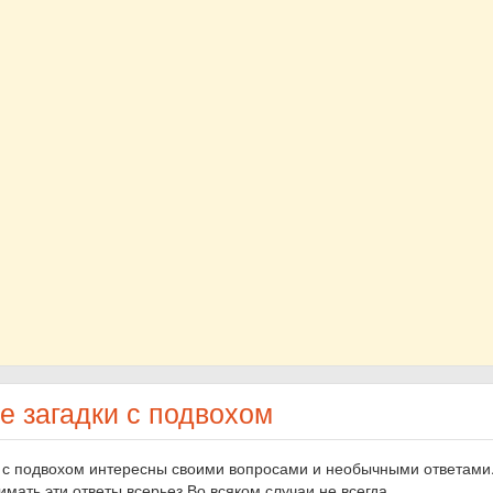
е загадки с подвохом
 с подвохом интересны своими вопросами и необычными ответами
мать эти ответы всерьез.Во всяком случаи не всегда.