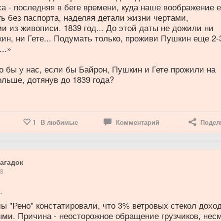
а - последняя в беге времени, куда наше воображение 
ь без паспорта, наделяя детали жизни чертами,
 из живописи. 1839 год... До этой даты не дожили ни
ин, ни Гете... Подумать только, проживи Пушкин еще 2-3
..»
 бы у нас, если бы Байрон, Пушкин и Гете прожили на
ольше, дотянув до 1839 года?
1
В любимые
Комментарий
Подел
агадок
18
.
 "Рено" констатировали, что 3% ветровых стекол доход
ыми. Причина - неосторожное обращение грузчиков, нес