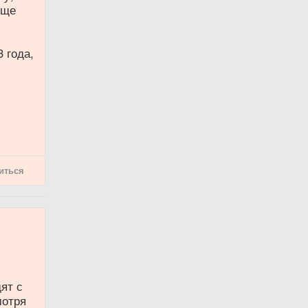
еще
 года,
иться
ят с
мотря