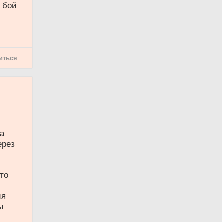
 бой
иться
ла
ерез
что
ия
ы