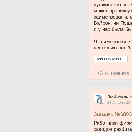
пушкинская эпох
может проникнут
заимствованными
Байрон, ни Пушк
и у нас была бы.
Что именно было
несколько лет б
Показать ответ …
34
Нравится
Любитель з
23 Апреля 20
Загадка №6893
Работники фирмы
заводов разбит