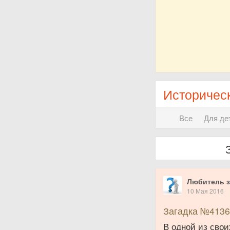
Историческ
Все
Для де
Любитель з
10 Мая 2016
Загадка №4136
В одной из сво