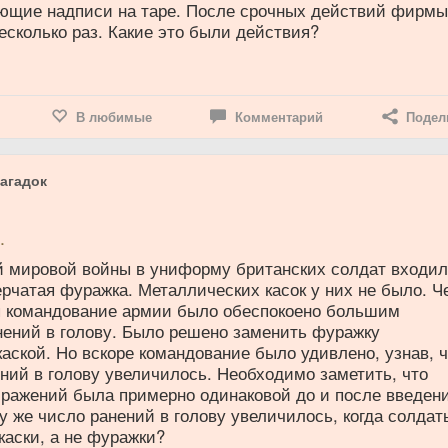
ющие надписи на таре. После срочных действий фирмы
сколько раз. Какие это были действия?
В любимые
Комментарий
Подел
агадок
.
й мировой войны в униформу британских солдат входи
рчатая фуражка. Металлических касок у них не было. Ч
я командование армии было обеспокоено большим
нений в голову. Было решено заменить фуражку
аской. Но вскоре командование было удивлено, узнав, 
ний в голову увеличилось. Необходимо заметить, что
сражений была примерно одинаковой до и после введен
му же число ранений в голову увеличилось, когда солдат
каски, а не фуражки?