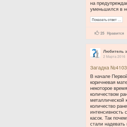
на предупрежда
уменьшился в не
Показать ответ …
25
Нравится
Любитель з
2 Марта 2016
Загадка №4103
В начале Перво
коричневая мате
некоторое врем
количеством ра
металлической к
количество ране
интенсивность 
касок. Так поче
стали надевать 