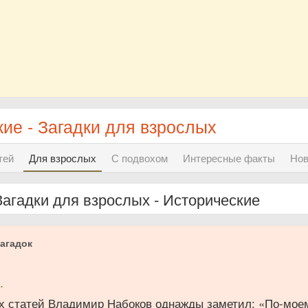
ие - Загадки для взрослых
тей
Для взрослых
С подвохом
Интересные факты
Но
Загадки для взрослых - Исторические
агадок
.
их статей Владимир Набоков однажды заметил: «По-мое