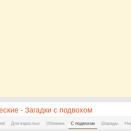
ские - Загадки с подвохом
ей
Для взрослых
Обманки
С подвохом
Шарады
Но