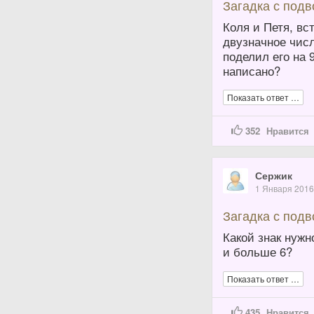
Загадка с под
Коля и Петя, в
двузначное числ
поделил его на 
написано?
Показать ответ …
352
Нравится
Сержик
1 Января 201
Загадка с под
Какой знак нужн
и больше 6?
Показать ответ …
435
Нравится