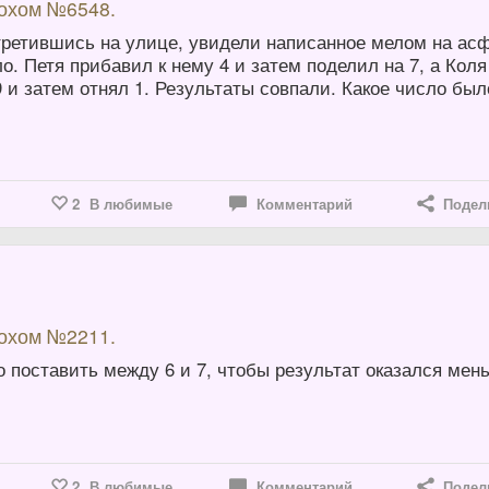
вохом №6548.
стретившись на улице, увидели написанное мелом на ас
о. Петя прибавил к нему 4 и затем поделил на 7, а Коля
9 и затем отнял 1. Результаты совпали. Какое число был
2
В любимые
Комментарий
Подел
6
вохом №2211.
о поставить между 6 и 7, чтобы результат оказался мен
2
В любимые
Комментарий
Подел