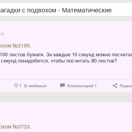
Загадки с подвохом - Математические
015
вохом №2195.
100 листов бумаги. За каждые 10 секунд можно посчита
 секунд понадобится, чтобы посчитать 80 листов?
7
В любимые
Комментарий
1
Подел
5
вохом №3733.