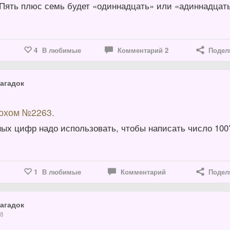
 Пять плюс семь будет «одиннадцать» или «адиннадцат
4
В любимые
Комментарий
2
Подел
агадок
5
вохом №2263.
ных цифр надо использовать, чтобы написать число 100
1
В любимые
Комментарий
Подел
агадок
18