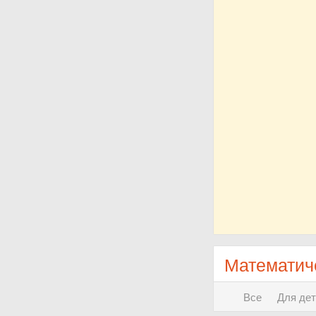
Математиче
Все
Для дет