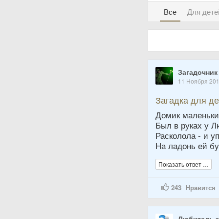
Все
Для дете
Загадочник
11 Ноября 20
Загадка для д
Домик маленьки
Был в руках у Л
Расколола - и у
На ладонь ей бу
Показать ответ …
243
Нравится
Любитель з