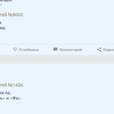
19
етей №8002.
а
ка.
В любимые
Комментарий
Подел
6
етей №1426.
росла,
ь» и «Фа».