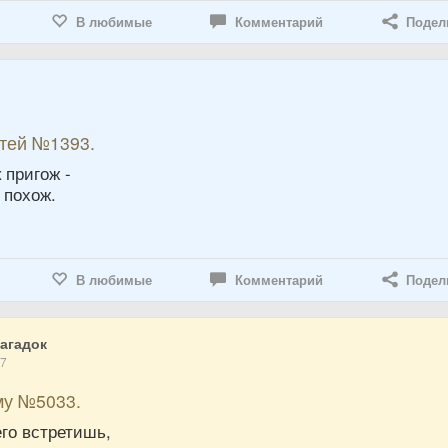
В любимые
Комментарий
Подел
6
етей №1393.
 пригож -
 похож.
В любимые
Комментарий
Подел
агадок
17
му №5033.
го встретишь,