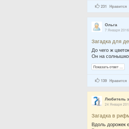
231
Нравится
Ольга
7 Января 201
Загадка для д
До чего ж цветок
Он на солнышко
Показать ответ …
139
Нравится
Любитель з
24 Января 20
Загадка в риф
Вдоль дорожек е