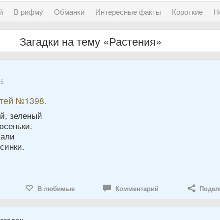
й
В рифму
Обманки
Интересные факты
Короткие
Н
Загадки на тему «Растения»
15
етей №1398.
й, зеленый
юсеньки.
пали
синки.
В любимые
Комментарий
Подел
агадок