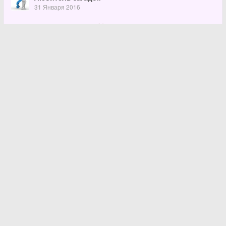
31 Января 2016
Загадка с подвохом №4072.
Из шести спичек составить четыре равных
равносторонних треугольника.
Показать ответ …
103
Загадки с подвохом на связанные темы:
На логику
Со спичками
Шифр
Активные пользователи