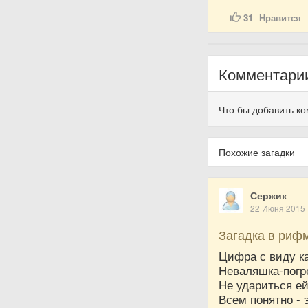
31
Нравится
Комментари
Что бы добавить к
Похожие загадки
Сержик
22 Июня 2015
Загадка в риф
Цифра с виду ка
Неваляшка-погр
Не удариться ей
Всем понятно -