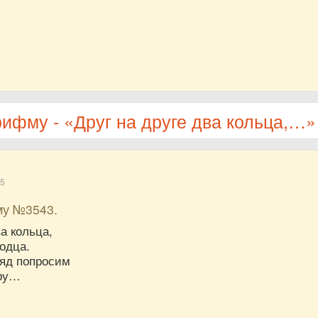
рифму - «Друг на друге два кольца,…»
15
му №3543.
ва кольца,
одца.
ряд попросим
ру…