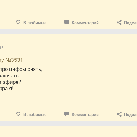
В любимые
Комментарий
Подел
15
му №3531.
про цифры снять,
ключать.
 в эфире?
фра я!…
В любимые
Комментарий
Подел