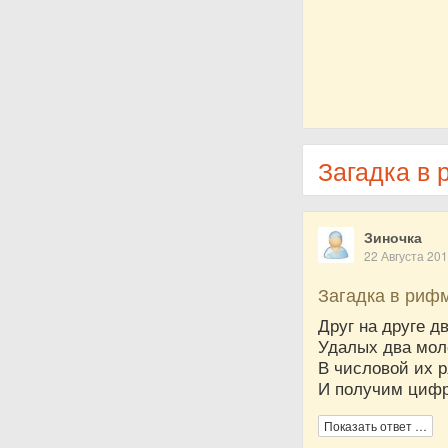
Загадка в 
Зиночка
22 Августа 20
Загадка в риф
Друг на друге д
Удалых два мол
В числовой их 
И получим циф
Показать ответ …