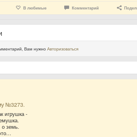
В любимые
Комментарий
Подел
и
омментарий, Вам нужно
Авторизоваться
му №3273.
к игрушка -
емушка.
 о земь.
 это…