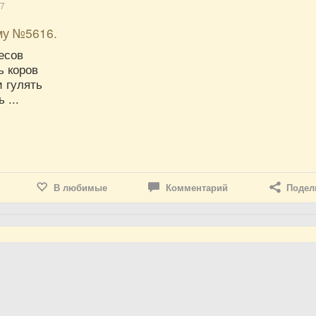
17
му №5616.
есов
ь коров
 гулять
 ...
В любимые
Комментарий
Подел
15
му №3293.
арый стул