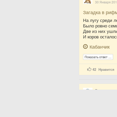
30 Января 20
Загадка в риф
На лугу среди л
Было ровно сем
Две из них ушли
И коров осталось
Кабанчик
Показать ответ …
42
Нравится
Валентин
30 Апреля 20
Загадка в риф
Кто-то ночью ст