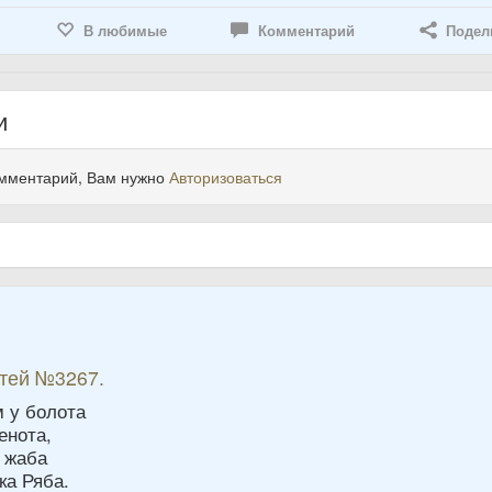
В любимые
Комментарий
Подел
и
омментарий, Вам нужно
Авторизоваться
6
етей №3267.
м у болота
енота,
я жаба
ка Ряба.