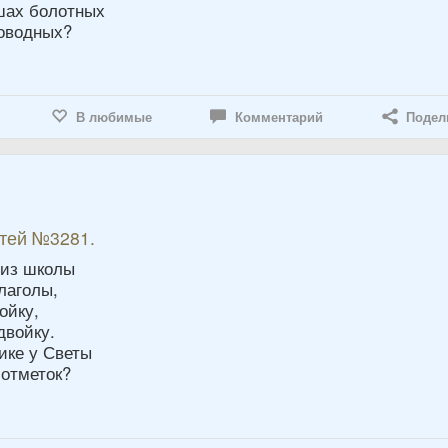
шах болотных
оводных?
В любимые
Комментарий
Подел
5
етей №3281.
 из школы
глаголы,
ойку,
двойку.
ике у Светы
отметок?