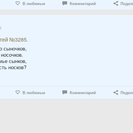
В любимые
Комментарий
Подел
5
етей №3285.
о сыночков,
 носочков.
мье сынков,
сть носков?
В любимые
Комментарий
Подел