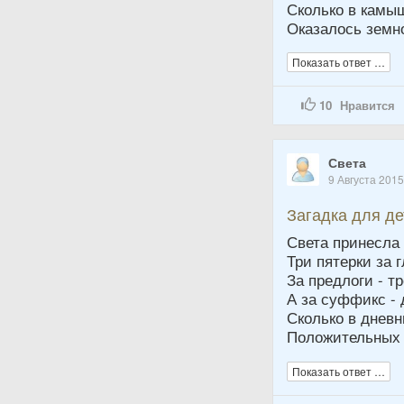
Сколько в камы
Оказалось земн
Показать ответ …
10
Нравится
Света
9 Августа 201
Загадка для д
Света принесла
Три пятерки за 
За предлоги - тр
А за суффикс - 
Сколько в дневн
Положительных 
Показать ответ …