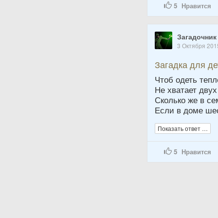
5
Нравится
Загадочник
3 Октября 201
Загадка для д
Чтоб одеть тепл
Не хватает двух
Сколько же в се
Если в доме ше
Показать ответ …
5
Нравится
Сержик
20 Июля 2015