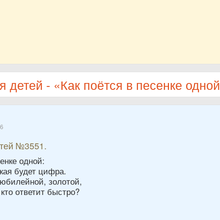
я детей - «Как поётся в песенке одно
16
етей №3551.
сенке одной:
кая будет цифра.
 юбилейной, золотой,
кто ответит быстро?