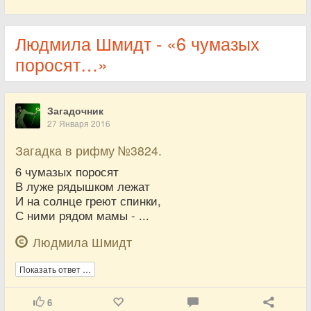
Людмила Шмидт - «6 чумазых
поросят…»
Загадочник
27 Января 2016
Загадка в рифму №3824.
6 чумазых поросят
В луже рядышком лежат
И на солнце греют спинки,
С ними рядом мамы - ...
Людмила Шмидт
Показать ответ …
6