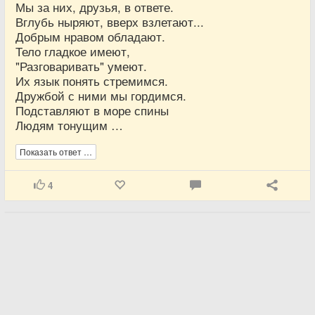
Мы за них, друзья, в ответе.
Вглубь ныряют, вверх взлетают...
Добрым нравом обладают.
Тело гладкое имеют,
"Разговаривать" умеют.
Их язык понять стремимся.
Дружбой с ними мы гордимся.
Подставляют в море спины
Людям тонущим …
Показать ответ …
4
Любитель загадок
20 Января 2017
Загадка в рифму №4624.
Кто в холодном океане,