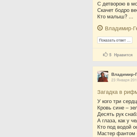
С детворою в м
Скачет бодро вес
Кто малыш? ...
Владимир-Г
Показать ответ …
5
Нравится
Владимир-Г
23 Января 20
Загадка в риф
У кого три серд
Кровь сине – зе
Десять рук сна
А глаза, как у ч
Кто под водой 
Мастер фантом 