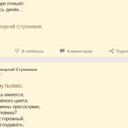
оре пляшет.
ь денёк...
еоргий Ступников
В любимые
Комментарий
Подел
еоргий Ступников
17
му №4880.
ца имеется,
лёного цвета;
бжены присосками,
еловека?
осторожный,
создавать;