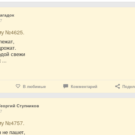
агадок
17
му №4625.
лежат,
дрожат.
одой свежи
...
В любимые
Комментарий
Подел
еоргий Ступников
17
му №4757.
 не пашет,