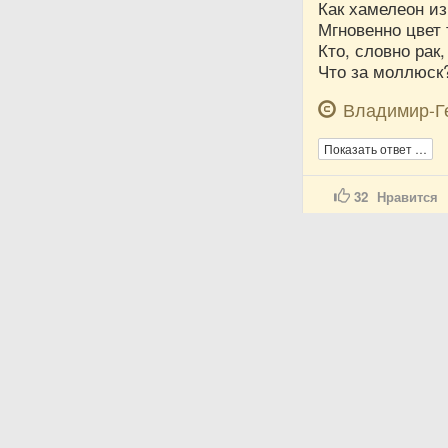
Как хамелеон из
Мгновенно цвет 
Кто, словно рак
Что за моллюск?
Владимир-Г
Показать ответ …
32
Нравится
Владимир-Г
22 Января 20
Загадка в риф
Он всегда в вод
По берегу бочко
С большой клеш
Как зовём его вс