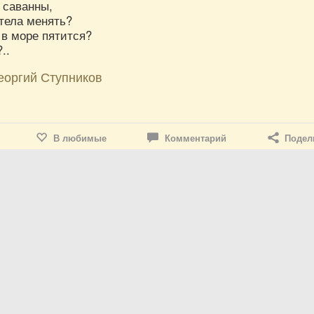
 саванны,
тела менять?
, в море пятится?
..
еоргий Ступников
В любимые
Комментарий
Подел
еоргий Ступников
17
му №4758.
е спешит,
м бежит.
ней сиволап...
е? ...