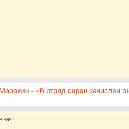
арахин - «В отряд сирен зачислен он
агадок
21