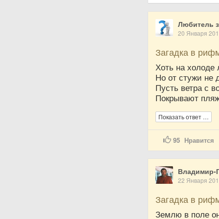
Любитель з
20 Января 20
Загадка в риф
Хоть на холоде 
Но от стужи не 
Пусть ветра с в
Покрывают пляж 
Показать ответ …
95
Нравится
Владимир-Г
22 Января 20
Загадка в риф
Землю в поле он