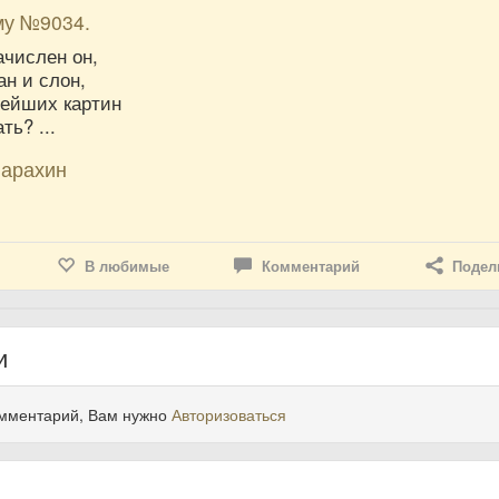
му №9034.
ачислен он,
ан и слон,
ейших картин
ть? ...
арахин
В любимые
Комментарий
Подел
и
омментарий, Вам нужно
Авторизоваться