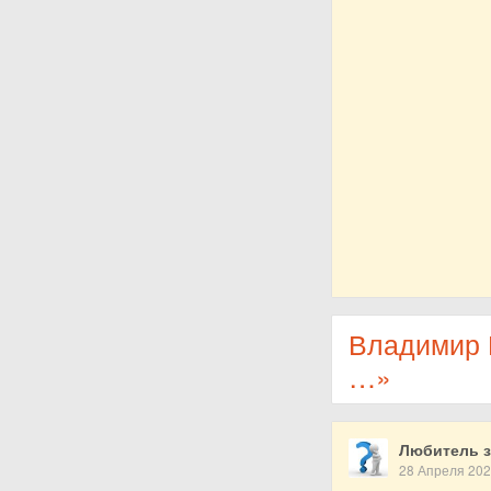
Владимир М
…»
Любитель з
28 Апреля 20