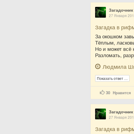
Загадочник
27 Января 20
Загадка в риф
За окошком зав
Тёплым, ласков
Но и может всё 
Разломать, разр
Людмила Ш
Показать ответ …
30
Нравится
Загадочник
27 Января 20
Загадка в риф