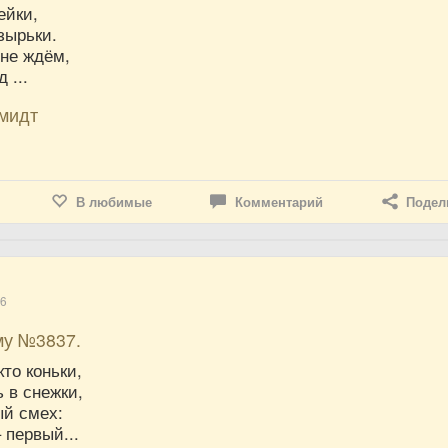
ейки,
зырьки.
не ждём,
 ...
мидт
В любимые
Комментарий
Подел
16
му №3837.
кто коньки,
ь в снежки,
ый смех:
 первый...