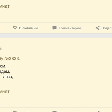
мидт
В любимые
Комментарий
Подел
16
му №3833.
ром,
идём,
 глаза,
мидт