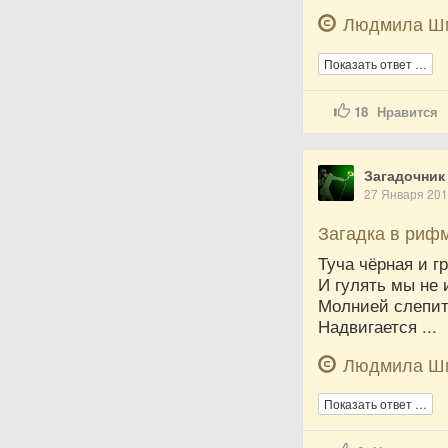
Людмила Ш
Показать ответ …
18
Нравится
Загадочник
27 Января 20
Загадка в риф
Туча чёрная и г
И гулять мы не 
Молнией слепит
Надвигается ...
Людмила Ш
Показать ответ …