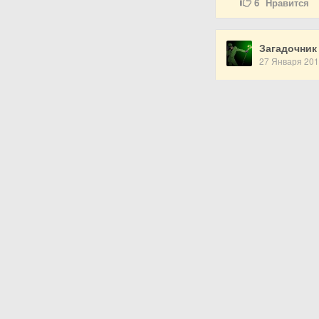
6
Нравится
Загадочник
27 Января 20
Загадка в риф
Льдинки с неба 
И у всех тотчас 
Все в укрытие с
Больно бьёт про
Людмила Ш
Показать ответ …
5
Нравится
Загадочник
27 Января 20