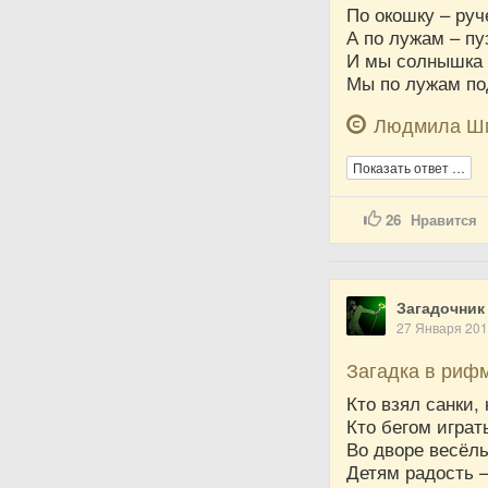
По окошку – руч
А по лужам – пу
И мы солнышка 
Мы по лужам под
Людмила Ш
Показать ответ …
26
Нравится
Загадочник
27 Января 20
Загадка в риф
Кто взял санки, 
Кто бегом играт
Во дворе весёл
Детям радость –