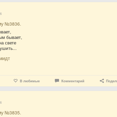
16
му №3836.
ывает,
ым бывает,
на свете
ушить...
мидт
В любимые
Комментарий
Подел
16
му №3835.