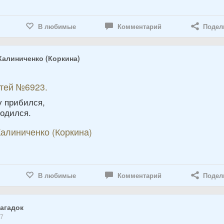
В любимые
Комментарий
Подел
Калиниченко (Коркина)
етей №6923.
у прибился,
годился.
алиниченко (Коркина)
В любимые
Комментарий
Подел
агадок
17