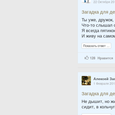
22 Октября 20
Загадка для д
Ты уже, дружок,
Что-то слышал 
Я всегда пятико
И живу на само
Показать ответ …
128
Нравится
Алексей За
1 Февраля 20
Загадка для д
Не дышит, но жи
сидит, в кольчуг