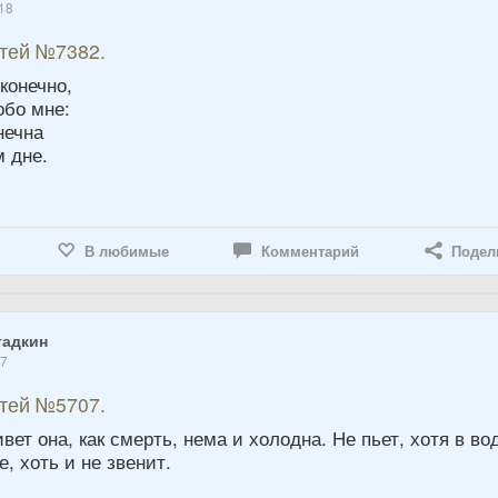
18
етей №7382.
 конечно,
обо мне:
нечна
м дне.
В любимые
Комментарий
Подел
гадкин
17
етей №5707.
вет она, как смерть, нема и холодна. Не пьет, хотя в во
е, хоть и не звенит.