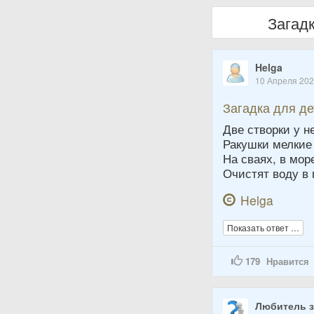
Загад
Helga
10 Апреля 20
Загадка для д
Две створки у н
Ракушки мелкие
На сваях, в мор
Очистят воду в 
Helga
Показать ответ …
179
Нравится
Любитель з