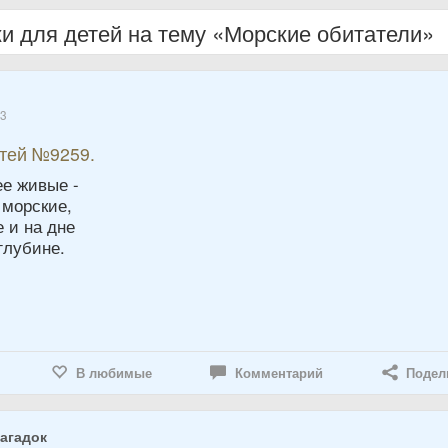
ки для детей на тему «Морские обитатели»
23
етей №9259.
ее живые -
 морские,
е и на дне
глубине.
В любимые
Комментарий
Подел
агадок