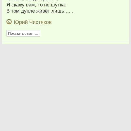
Я скажу вам, то не шутка:
В том дупле живёт лишь … .
Юрий Чистяков
Показать ответ …
3
Юрий Чистяков
1 Февраля 2017
Загадка обманка №5725.
По деревьям шустро скачет
И в дупло орешки прячет,
Чтоб зимою поживиться
Могла бы рыжая … .
Юрий Чистяков