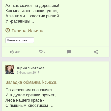
Ах, как скачет по деревьям!
Как мелькают лапки, ушки,
А за ними – хвостик рыжий
У красавицы …
Галина Ильина
Показать ответ …
495
2
Юрий Чистяков
3 Февраля 2017
Загадка обманка №5828.
По деревьям она скачет
И в дупле орешки прячет,
Леса нашего краса -
С пышным хвостиком …