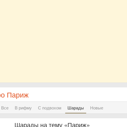
ро Париж
Все
В рифму
С подвохом
Шарады
Новые
Шарады на тему «Париж»