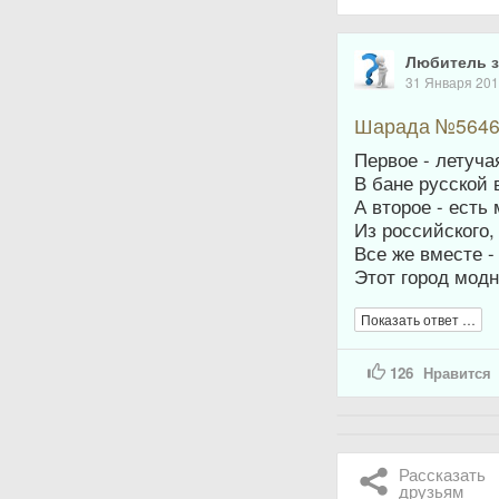
Любитель з
31 Января 20
Шарада №5646
Первое - летуча
В бане русской 
А второе - ест
Из российского,
Все же вместе -
Этот город мод
Показать ответ …
126
Нравится
Рассказать
друзьям