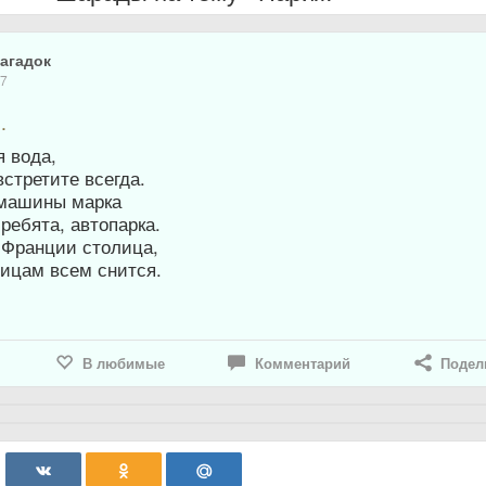
агадок
17
.
я вода,
встретите всегда.
ь машины марка
 ребята, автопарка.
 Франции столица,
ницам всем снится.
В любимые
Комментарий
Подел