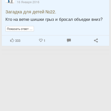
16 Января 2016
Загадка для детей №22.
Кто на ветке шишки грыз и бросал объедки вниз?
Показать ответ …
333
1
Любитель загадок
16 Января 2016
Загадка для детей №53.
По деревьям - скок да скок -
Живой порхает огонек.
Показать ответ …
9