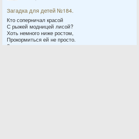
Загадка для детей №184.
Кто соперничал красой
С рыжей модницей лисой?
Хоть немного ниже ростом,
Прокормиться ей не просто.
Запасает и орешки,
Белый гриб и сыроежки.
Показать ответ …
2
Любитель загадок
16 Января 2016
Загадка для детей №31.
Как-то видел я в лесу
Тёмно-рыжую красу.