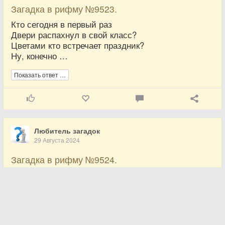
Загадка в рифму №9523.
Кто сегодня в первый раз
Двери распахнул в свой класс?
Цветами кто встречает праздник?
Ну, конечно …
Показать ответ …
Любитель загадок
29 Августа 2024
Загадка в рифму №9524.
Если в школу ты пошел —
Новый статус приобрел.
Был ребенок, был дошкольник,
А теперь зовешься …