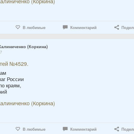
алиниченко (Коркина)
В любимые
Комментарий
Подел
Калиниченко (Коркина)
17
етей №4529.
там
лаг России
по краям,
ний
алиниченко (Коркина)
В любимые
Комментарий
Подел