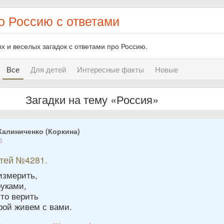
о Россию с ответами
х и веселых загадок с ответами про Россию.
Все
Для детей
Интересные факты
Новые
Загадки на тему «Россия»
Калиниченко (Коркина)
6
етей №4281.
измерить,
руками,
то верить
орой живем с вами.