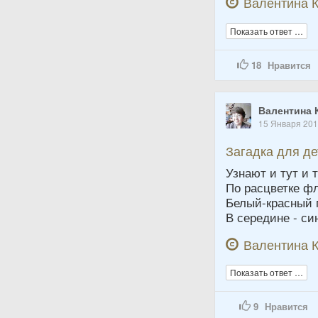
Валентина К
Показать ответ …
18
Нравится
Валентина 
15 Января 20
Загадка для д
Узнают и тут и 
По расцветке ф
Белый-красный 
В середине - си
Валентина К
Показать ответ …
9
Нравится