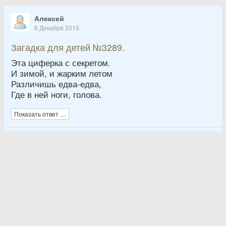
Алексей
6 Декабря 2015
Загадка для детей №3289.
Эта циферка с секретом.
И зимой, и жарким летом
Различишь едва-едва,
Где в ней ноги, голова.
Показать ответ …
4
Художница
11 Октября 2015
Загадка для детей №3527.
Необычна цифра эта,
Круглолица, так и знай.