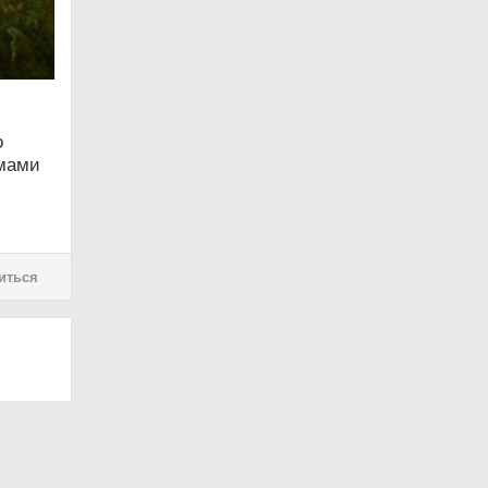
о
рмами
иться