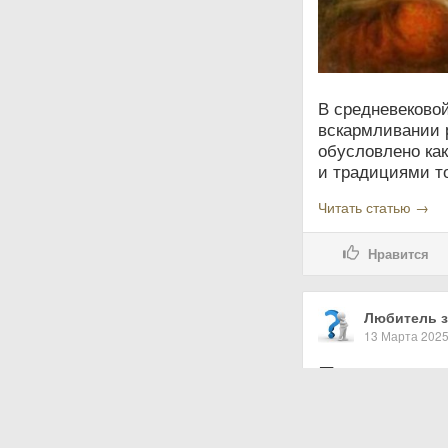
В средневековой
вскармливании 
обусловлено ка
и традициями т
Читать статью →
Нравится
Любитель з
13 Марта 202
Почему пос