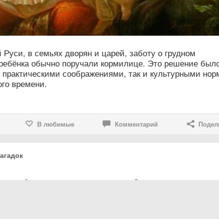
 Руси, в семьях дворян и царей, заботу о грудном
ребёнка обычно поручали кормилице. Это решение был
к практическими соображениями, так и культурными но
ого времени.
В любимые
Комментарий
Подел
агадок
5
уда бьется «на счастье»?