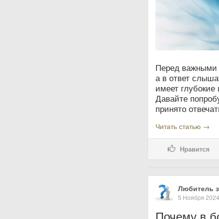
Перед важными 
а в ответ слыша
имеет глубокие 
Давайте попробу
принято отвечат
Читать статью →
Нравится
Любитель з
5 Ноября 202
Почему в б