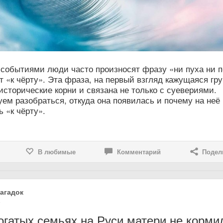
событиями люди часто произносят фразу «ни пуха ни п
т «к чёрту». Эта фраза, на первый взгляд кажущаяся гру
исторические корни и связана не только с суевериями.
ем разобраться, откуда она появилась и почему на неё
ь «к чёрту».
В любимые
Комментарий
Подел
агадок
4
огатых семьях на Руси матери не корми