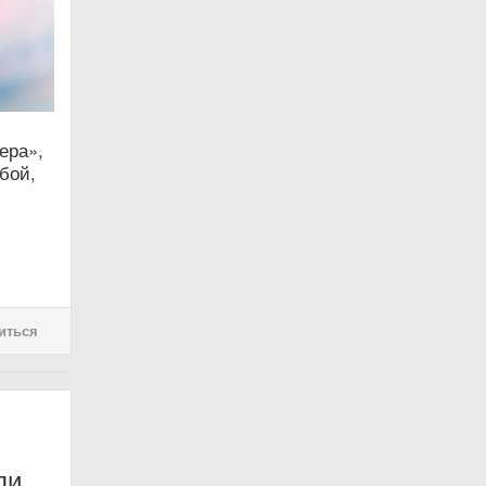
ера»,
бой,
иться
ли