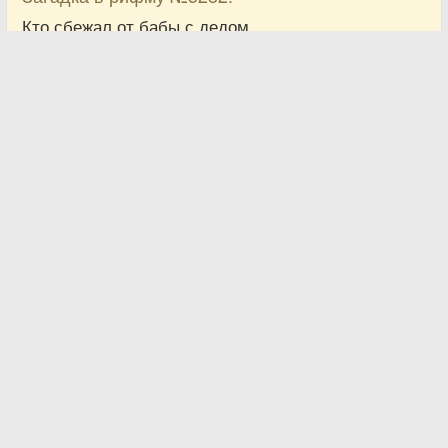
Кто сбежал от бабы с дедом,
Кто стал для лисы обедом?
От неё уйти не смог
сытный, вкусный ...
Вера Аношина
Показать ответ …
8
Любитель загадок
5 Февраля 2017
Загадка в рифму №5915.
Он сидит послушный очень,
Лаять он совсем не хочет,
Шерстью он большой оброс,
Ну конечно это - ...