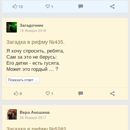
13
1
Загадочник
18 Января 2016
Загадка в рифму №435.
Я хочу спросить, ребята,
Сам за это не берусь:
Его детки - есть гусята.
Может это гордый … ?
Показать ответ …
9
1
Вера Аношина
26 Января 2017
Загадка в рифму №5282.