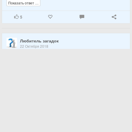
Показать ответ …
5
Любитель загадок
22 Октября 2018
Загадка для детей №7446.
Голодна — мычит,
Сыта — жует,
Малым ребяткам
Молочка дает.
Показать ответ …
4
Любитель загадок