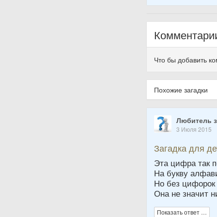
Комментари
Что бы добавить к
Похожие загадки
Любитель з
3 Июля 2015
Загадка для д
Эта цифра так 
На букву алфав
Но без цифорок
Она не значит н
Показать ответ …