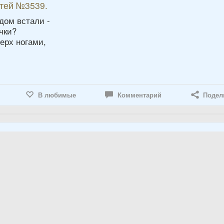
етей №3539.
дом встали -
чки?
ерх ногами,
В любимые
Комментарий
Подел
етей №3282.
ес.
охотников
ика.
еловек шло в лес?