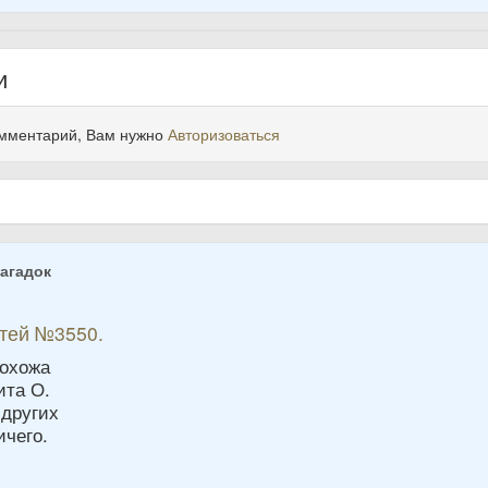
и
омментарий, Вам нужно
Авторизоваться
агадок
етей №3550.
похожа
ита О.
 других
ичего.