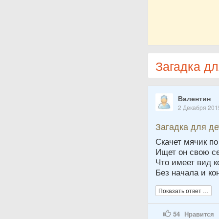
Загадка дл
Валентин
2 Декабря 201
Загадка для д
Скачет мячик по
Ищет он свою с
Что имеет вид к
Без начала и ко
Показать ответ …
54
Нравится