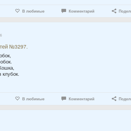
В любимые
Комментарий
Подел
16
етей №3297.
обок,
лобок.
Кошка,
 клубок.
В любимые
Комментарий
Подел
5