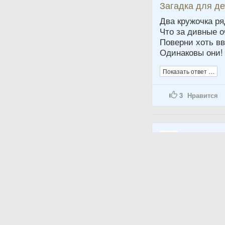
Загадка для д
Два кружочка ря
Что за дивные о
Поверни хоть вв
Одинаковы они!
Показать ответ …
3
Нравится
Алексей
20 Июня 2015
Загадка для д
Шел охотник в л
Встретил двух 
Да одного грибн
Сколько всего ч