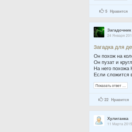
5
Нравится
Загадочник
24 Января 20
Загадка для д
Он похож на кол
Он пузат и круг
На него похожа 
Если сложится в
Показать ответ …
22
Нравится
Хулиганка
11 Марта 201