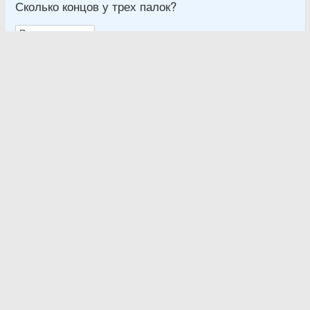
Сколько концов у трех палок?
Показать ответ …
29
Наталья
17 Марта 2015
Загадка для детей №3277.
Я сестру свою баюкал,
Утешал я Ксюшу,
Положил я к ней трех кукол,
Зайчика из плюша.
Сколько же всего игрушек
У моей сестренки Ксюши?
Показать ответ …