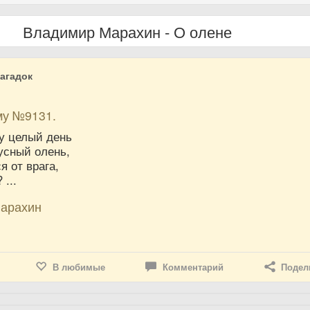
Владимир Марахин - О олене
агадок
му №9131.
ку целый день
усный олень,
я от врага,
 ...
арахин
В любимые
Комментарий
Подел