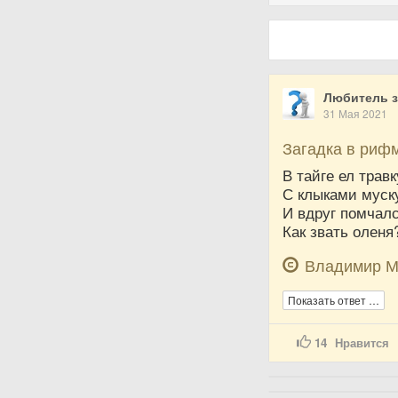
Любитель з
31 Мая 2021
Загадка в риф
В тайге ел трав
С клыками муск
И вдруг помчалс
Как звать оленя?
Владимир М
Показать ответ …
14
Нравится