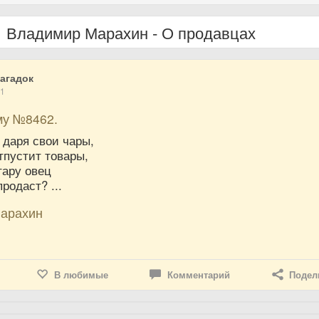
Владимир Марахин - О продавцах
агадок
21
му №8462.
 даря свои чары,
тпустит товары,
тару овец
родаст? ...
арахин
В любимые
Комментарий
Подел