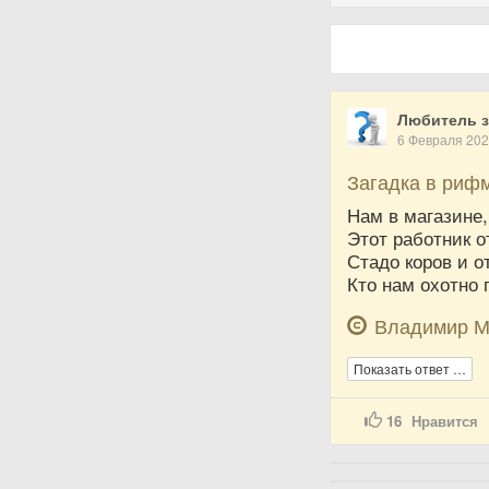
Любитель з
6 Февраля 20
Загадка в риф
Нам в магазине,
Этот работник о
Стадо коров и о
Кто нам охотно п
Владимир М
Показать ответ …
16
Нравится